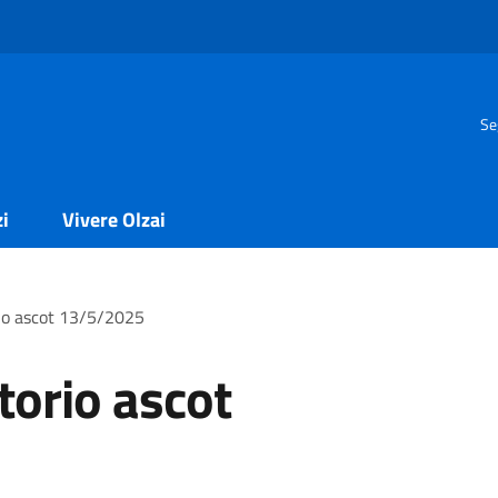
Se
zi
Vivere Olzai
io ascot 13/5/2025
orio ascot