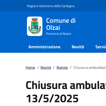
Regione Autonoma della Sardegna
Comune di
Olzai
Provincia di Nuoro
Amministrazione
Novità
Servi
Home
/
Novità
/
Notizie
/
Chiusura ambulator
Chiusura ambulat
13/5/2025