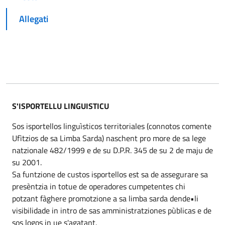
Allegati
S'ISPORTELLU LINGUISTICU
Sos isportellos linguìsticos territoriales (connotos comente
Ufìtzios de sa Limba Sarda) naschent pro more de sa lege
natzionale 482/1999 e de su D.P.R. 345 de su 2 de maju de
su 2001.
Sa funtzione de custos isportellos est sa de assegurare sa
presèntzia in totue de operadores cumpetentes chi
potzant fàghere promotzione a sa limba sarda dende•li
visibilidade in intro de sas amministratziones pùblicas e de
sos logos in ue s'agatant.