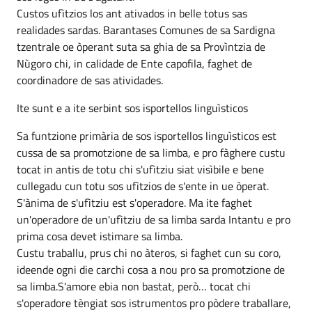
Custos ufìtzios los ant ativados in belle totus sas
realidades sardas. Barantases Comunes de sa Sardigna
tzentrale oe òperant suta sa ghia de sa Provìntzia de
Nùgoro chi, in calidade de Ente capofila, faghet de
coordinadore de sas atividades.
Ite sunt e a ite serbint sos isportellos linguìsticos
Sa funtzione primària de sos isportellos linguìsticos est
cussa de sa promotzione de sa limba, e pro fàghere custu
tocat in antis de totu chi s'ufìtziu siat visìbile e bene
cullegadu cun totu sos ufìtzios de s'ente in ue òperat.
S'ànima de s'ufìtziu est s'operadore. Ma ite faghet
un'operadore de un'ufìtziu de sa limba sarda Intantu e pro
prima cosa devet istimare sa limba.
Custu traballu, prus chi no àteros, si faghet cun su coro,
ideende ogni die carchi cosa a nou pro sa promotzione de
sa limba.S'amore ebia non bastat, però… tocat chi
s'operadore tèngiat sos istrumentos pro pòdere traballare,