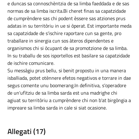
e duncas sa connoschèntzia de sa limba faeddada e de sas
normas de sa limba iscrita.Bi cheret finas sa capatzidade
de cumprèndere sas chi podent èssere sas atziones prus
adatas in su territòriu in ue si òperat. Est importante meda
sa capatzidade de s'ischire raportare cun sa gente, pro
traballare in sinergia cun sos àteros dipendentes e
organismos chi si òcupant de sa promotzione de sa limba.
In su traballu de sos isportellos est basilare sa capatzidade
de ischire comunicare.
Su messàgiu prus bellu, si benit propostu in una manera
isballiada, potet otènnere efetos negativos e torrare in dae
segus comente unu boomerang.In definitiva, s'operadore
de un'ufìtziu de sa limba sarda est una madrighe chi
agiuat su territòriu a cumprèndere chi non b'at birgòngia a
impreare sa limba sarda in cale si siat ocasione.
Allegati (17)