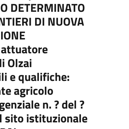
MPO DETERMINATO
ANTIERI DI NUOVA
ZIONE
 attuatore
i Olzai
li e qualifiche:
nte agricolo
enziale n. ? del ?
 sito istituzionale