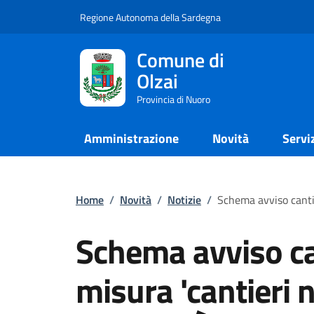
Regione Autonoma della Sardegna
Comune di
Olzai
Provincia di Nuoro
Amministrazione
Novità
Servi
Home
/
Novità
/
Notizie
/
Schema avviso cantie
Schema avviso can
misura 'cantieri 