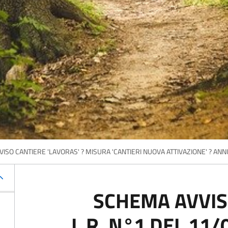
ISO CANTIERE 'LAVORAS' ? MISURA 'CANTIERI NUOVA ATTIVAZIONE' ? ANN
SCHEMA AVVIS
L.R. N°1 DEL 11/