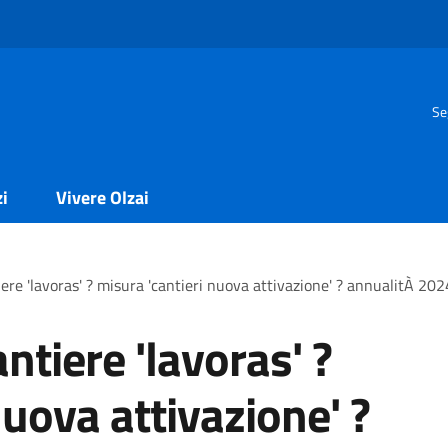
Se
zi
Vivere Olzai
re 'lavoras' ? misura 'cantieri nuova attivazione' ? annualitÀ 202
tiere 'lavoras' ?
nuova attivazione' ?