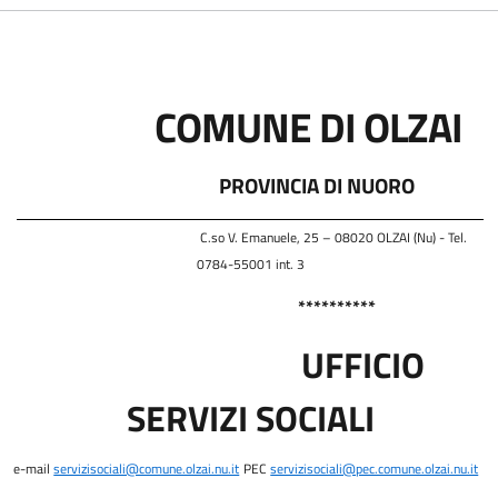
COMUNE DI OLZAI
PROVINCIA DI NUORO
C.so V. Emanuele, 25 – 08020 OLZAI (Nu) - Tel.
0784-55001 int. 3
**********
UFFICIO
SERVIZI SOCIALI
e-mail
servizisociali@comune.olzai.nu.it
PEC
servizisociali@pec.comune.olzai.nu.it