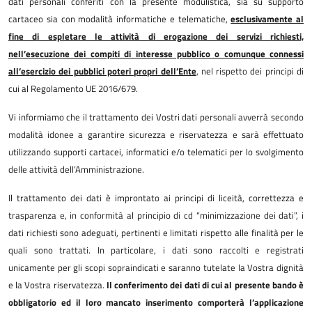
dati personali conferiti con la presente modulistica, sia su supporto
cartaceo sia con modalità informatiche e telematiche,
esclusivamente al
fine di espletare le attività di erogazione dei servizi richiesti,
nell’esecuzione dei compiti di interesse pubblico o comunque connessi
all’esercizio dei pubblici poteri propri dell’Ente
, nel rispetto dei principi di
cui al Regolamento UE 2016/679.
Vi informiamo che il trattamento dei Vostri dati personali avverrà secondo
modalità idonee a garantire sicurezza e riservatezza e sarà effettuato
utilizzando supporti cartacei, informatici e/o telematici per lo svolgimento
delle attività dell’Amministrazione.
Il trattamento dei dati è improntato ai principi di liceità, correttezza e
trasparenza e, in conformità al principio di cd “minimizzazione dei dati”, i
dati richiesti sono adeguati, pertinenti e limitati rispetto alle finalità per le
quali sono trattati. In particolare, i dati sono raccolti e registrati
unicamente per gli scopi sopraindicati e saranno tutelate la Vostra dignità
e la Vostra riservatezza.
Il conferimento dei dati di cui al presente bando è
obbligatorio ed il loro mancato inserimento comporterà l’applicazione