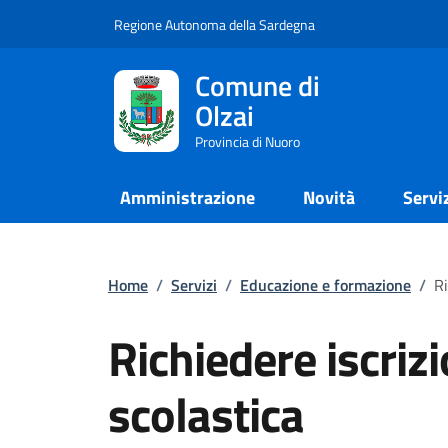
Regione Autonoma della Sardegna
Comune di
Olzai
Provincia di Nuoro
Amministrazione
Novità
Servi
Home
/
Servizi
/
Educazione e formazione
/
Ri
Richiedere iscriz
scolastica