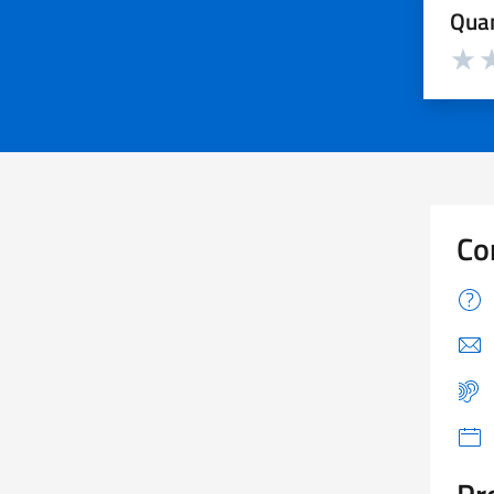
Quan
Valuta d
Valuta
Va
Co