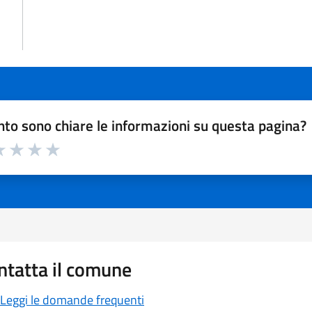
to sono chiare le informazioni su questa pagina?
a 1 a 5 stelle la pagina
 1 stelle su 5
luta 2 stelle su 5
Valuta 3 stelle su 5
Valuta 4 stelle su 5
Valuta 5 stelle su 5
ntatta il comune
Leggi le domande frequenti