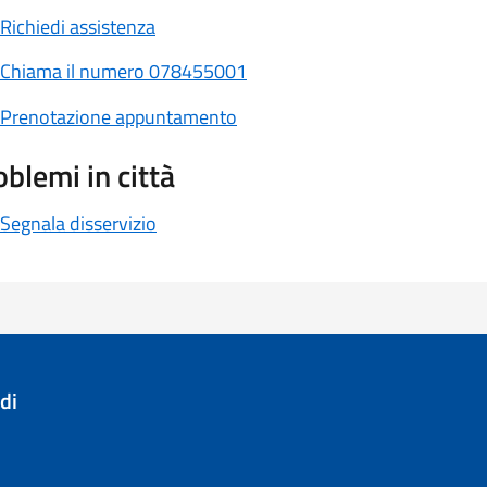
Richiedi assistenza
Chiama il numero 078455001
Prenotazione appuntamento
oblemi in città
Segnala disservizio
di