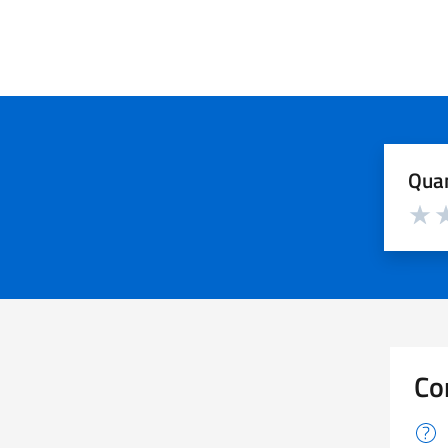
Quan
Valuta d
Valuta
Va
Co