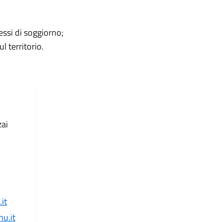
messi di soggiorno;
l territorio.
zai
it
u.it