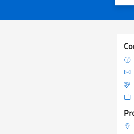
Valuta
Va
Co
Pr