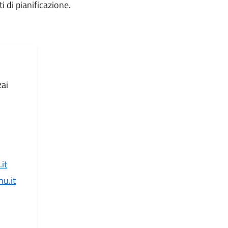
i di pianificazione.
zai
it
u.it