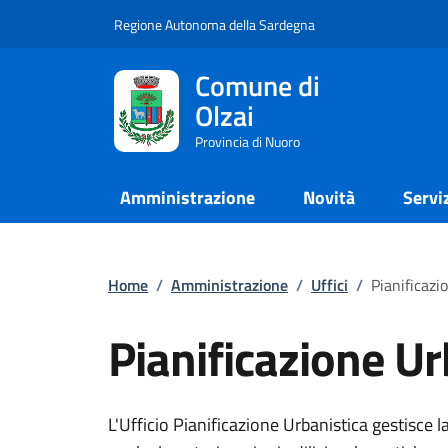
Regione Autonoma della Sardegna
Comune di
Olzai
Provincia di Nuoro
Amministrazione
Novità
Servi
Home
/
Amministrazione
/
Uffici
/
Pianificazi
Pianificazione Ur
L'Ufficio Pianificazione Urbanistica gestisce 