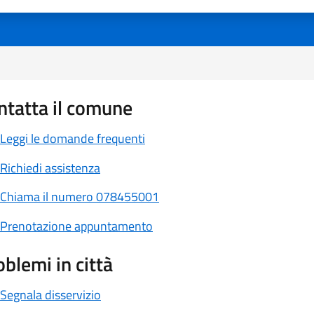
 1 stelle su 5
luta 2 stelle su 5
Valuta 3 stelle su 5
Valuta 4 stelle su 5
Valuta 5 stelle su 5
ntatta il comune
Leggi le domande frequenti
Richiedi assistenza
Chiama il numero 078455001
Prenotazione appuntamento
oblemi in città
Segnala disservizio