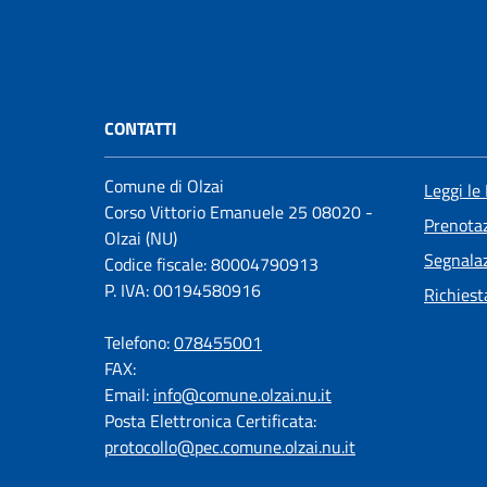
CONTATTI
Comune di Olzai
Leggi le
Corso Vittorio Emanuele 25 08020 -
Prenota
Olzai (NU)
Segnalaz
Codice fiscale: 80004790913
P. IVA: 00194580916
Richiest
Telefono:
078455001
FAX:
Email:
info@comune.olzai.nu.it
Posta Elettronica Certificata:
protocollo@pec.comune.olzai.nu.it