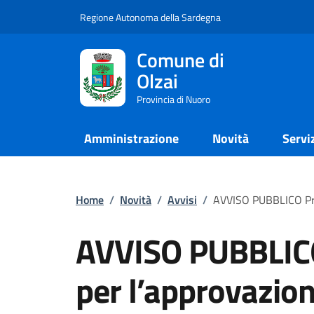
Regione Autonoma della Sardegna
Comune di
Olzai
Provincia di Nuoro
Amministrazione
Novità
Servi
Home
/
Novità
/
Avvisi
/
AVVISO PUBBLICO Pro
AVVISO PUBBLICO
per l’approvazion